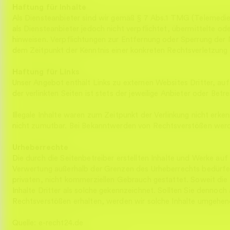
Gehen Sie mit unserem Team in 15 Minuten durch Ihr D
Haftung für Inhalte
Als Diensteanbieter sind wir gemäß § 7 Abs.1 TMG (Telemedien
als Diensteanbieter jedoch nicht verpflichtet, übermittelte 
hinweisen. Verpflichtungen zur Entfernung oder Sperrung der 
dem Zeitpunkt der Kenntnis einer konkreten Rechtsverletzung
Vereinbaren Sie eine Demo
Gehen Sie mit unserem Team in 15 Minuten durch Ihr D
Haftung für Links
Unser Angebot enthält Links zu externen Websites Dritter, auf
der verlinkten Seiten ist stets der jeweilige Anbieter oder Be
Illegale Inhalte waren zum Zeitpunkt der Verlinkung nicht erke
nicht zumutbar. Bei Bekanntwerden von Rechtsverstößen werd
Urheberrechte
Die durch die Seitenbetreiber erstellten Inhalte und Werke auf
Verwertung außerhalb der Grenzen des Urheberrechts bedürfen 
privaten, nicht kommerziellen Gebrauch gestattet. Soweit die 
Inhalte Dritter als solche gekennzeichnet. Sollten Sie denno
Rechtsverstößen erhalten, werden wir solche Inhalte umgehen
Quelle: e-recht24.de