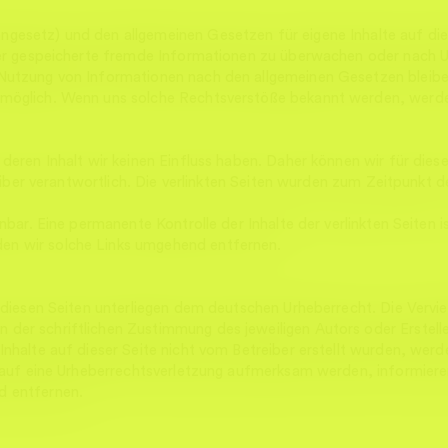
PP- und EPD-Setup
gesetz) und den allgemeinen Gesetzen für eigene Inhalte auf die
oder gespeicherte fremde Informationen zu überwachen oder nach U
Nutzung von Informationen nach den allgemeinen Gesetzen bleiben
 möglich. Wenn uns solche Rechtsverstöße bekannt werden, werde
PP- und EPD-Setup
 deren Inhalt wir keinen Einfluss haben. Daher können wir für die
treiber verantwortlich. Die verlinkten Seiten wurden zum Zeitpunkt
nnbar. Eine permanente Kontrolle der Inhalte der verlinkten Seiten
en wir solche Links umgehend entfernen.
 diesen Seiten unterliegen dem deutschen Urheberrecht. Die Vervie
der schriftlichen Zustimmung des jeweiligen Autors oder Erstelle
Inhalte auf dieser Seite nicht vom Betreiber erstellt wurden, wer
ch auf eine Urheberrechtsverletzung aufmerksam werden, informier
d entfernen.