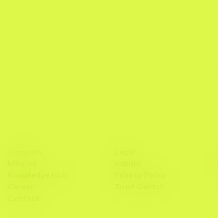
Company
Legal
Mission
Imprint
Knowledge Hub
Privacy Policy
Career
Trust Center
Contact