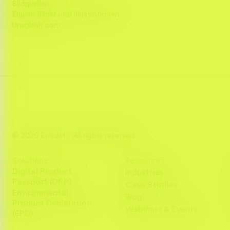
Bildquellen
Eigene Bilder und Illustrationen
Unsplash.com
© 2026 Emidat. All rights reserved
Solutions
Resources
Digital Product
Industries
Passport (DPP)
Case Studies
Environmental
Blog
Product Declaration
Webinars & Events
(EPD)