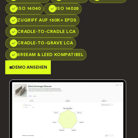
ISO 14040
ISO 14025
ZUGRIFF AUF 150K+ EPDS
CRADLE-TO-CRADLE LCA
CRADLE-TO-GRAVE LCA
BREEAM & LEED KOMPATIBEL
DEMO ANSEHEN